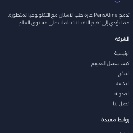
لتصل إلى عدد أكبر من الأطباء والمرضى.
ومع التركيز على تقديم خدمات مبتكرة
تدمج ParisAline خبرة طب الأسنان مع التكنولوجيا المتطورة،
وفعالة، تستعد الشركتان لتحقيق إنجازات
مما يؤدي إلى تغيير آلاف الابتسامات على مستوى العالم
جديدة في قطاع تقويم الأسنان الشفافة،
مما يعزز مكانتهما الريادية على المستوى
الشركة
المحلي والعالمي.
الرئيسية
كيف يعمل التقويم
النتائج
التكلفة
المدونة
اتصل بنا
روابط مفيدة