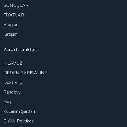
SONUÇLAR
FİYATLAR
Bloglar
İletişim
Yararlı Linkler.
KILAVUZ
NEDEN PARISALINE
Doktor İçin
Randevu
Faq
Kullanım Şartları.
Gizlilik Politikası