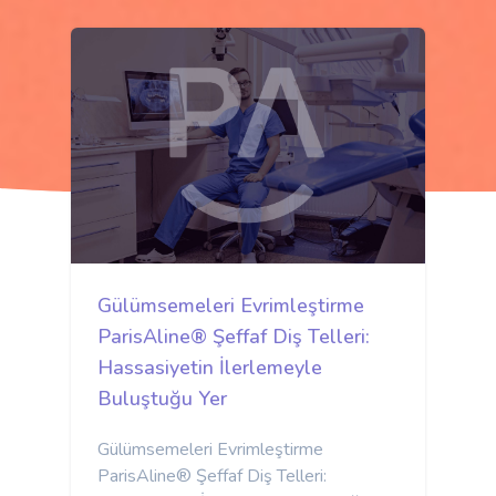
Gülümsemeleri Evrimleştirme
ParisAline® Şeffaf Diş Telleri:
Hassasiyetin İlerlemeyle
Buluştuğu Yer
Gülümsemeleri Evrimleştirme
ParisAline® Şeffaf Diş Telleri: