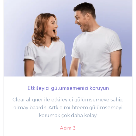
Etkileyici gülümsemenizi koruyun
Clear aligner ile etkileyici gülümsemeye sahip
olmay‎ ba‏ard‎n. Art‎k o muhte‏em gülümsemeyi
korumak çok daha kolay!
Adım 3