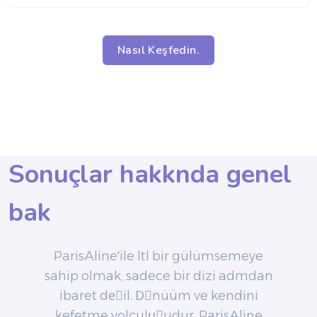
Nasıl Keşfedin.
Sonuçlar hakk‎nda genel
ParisAline'ile ‎‏‎lt‎l‎ bir gülümsemeye
sahip olmak, sadece bir dizi ad‎mdan
ibaret deًil. Dِnü‏üm ve kendini
ke‏fetme yolculuًudur, ParisAline