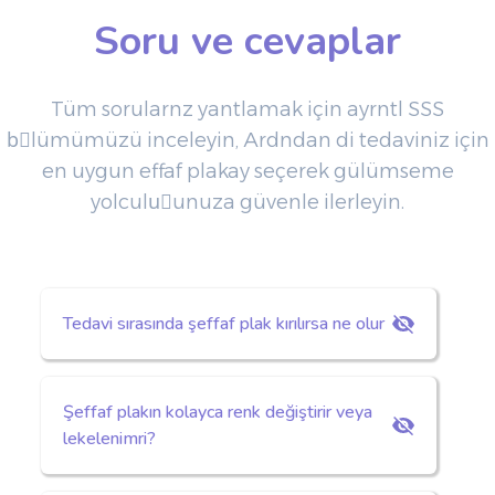
Soru ve cevaplar
Tüm sorular‎n‎z‎ yan‎tlamak için ayr‎nt‎l‎ SSS
bِlümümüzü inceleyin, Ard‎ndan di‏ tedaviniz için
en uygun ‏effaf plakay‎ seçerek gülümseme
yolculuًunuza güvenle ilerleyin.
Tedavi sırasında şeffaf plak kırılırsa ne olur
Şeffaf plakın kolayca renk değiştirir veya
lekelenimri?