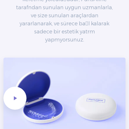
taraf‎ndan sunulan uygun uzmanlarla,
ve size sunulan araçlardan
yararlanarak, ve sürece baًl‎ kalarak
sadece bir estetik yat‎r‎m‎
yapm‎yorsunuz.