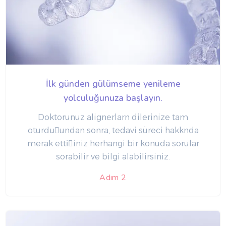
İlk günden gülümseme yenileme
yolculuğunuza başlayın.
Doktorunuz alignerlar‎n di‏lerinize tam
oturduًundan sonra, tedavi süreci hakk‎nda
merak ettiًiniz herhangi bir konuda sorular
sorabilir ve bilgi alabilirsiniz.
Adım 2